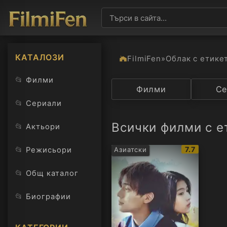
КАТАЛОЗИ
FilmiFen
»
Облак с етике
📂
Филми
Категория
Филми
Държав
Се
📂
Сериали
Всички филми с е
📂
Актьори
IMDb
📂
7.7
Режисьори
Азиатски
рейтинг:
📂
Общ каталог
📂
Биографии