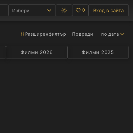
0
Вход в сайта
Избери
Превключване
Любими
между
тъмна
и
светла
Разширен
филтър
Подреди
по дата
Ф
тема
С
Филми 2026
Селекция
Превод
Филми 2025
Актьор
А
Р
C