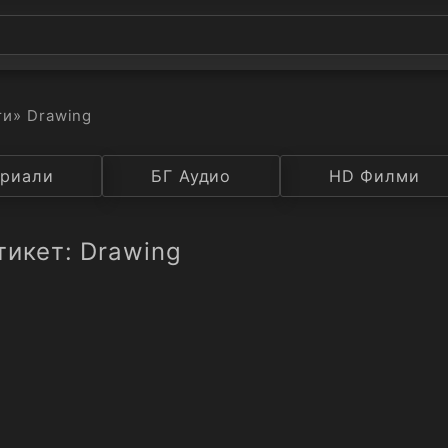
ти
» Drawing
а
риали
Година
БГ Аудио
IMDB
HD Филми
Рейтинг
тикет: Drawing