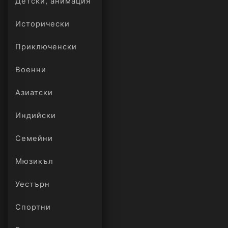
Детски, анимация
Исторически
Приключенски
Военни
Азиатски
Индийски
Семейни
Мюзикъл
Уестърн
Спортни