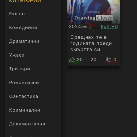
КАТЕГОРИИ
Екшън
Качество:
2024
Full HD
Комедийни
SUB
Субтитри
Срещнах те в
Драматични
годината преди
смъртта си
Ужаси
20
20
0
Трилъри
онлайн
Романтични
Фантастика
Криминални
Документални