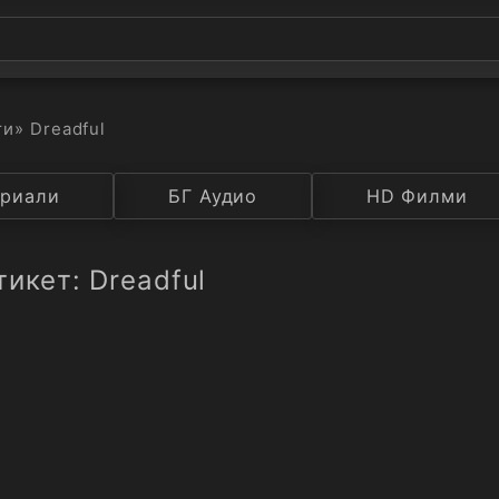
ти
» Dreadful
а
риали
Година
БГ Аудио
IMDB
HD Филми
Рейтинг
икет: Dreadful