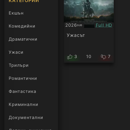
КАТЕГОРИИ
Екшън
Качество:
2026
Full HD
Комедийни
SUB
Субтитри
Ужасът
Драматични
Ужаси
3
10
7
Трилъри
онлайн
Романтични
Фантастика
Криминални
Документални