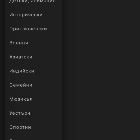
Детски, анимация
Исторически
Приключенски
Военни
Азиатски
Индийски
Семейни
Мюзикъл
Уестърн
Спортни