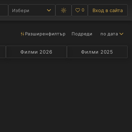
0
Вход в сайта
Избери
Превключване
Любими
между
тъмна
и
светла
Разширен
филтър
Подреди
по дата
Ф
тема
С
Филми 2026
Селекция
Превод
Филми 2025
Актьор
А
Р
C