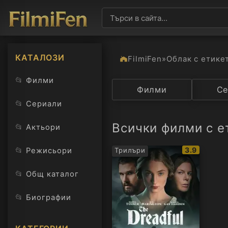
КАТАЛОЗИ
FilmiFen
»
Облак с етике
📂
Филми
Категория
Филми
Държав
Се
📂
Сериали
Всички филми с ет
📂
Актьори
IMDb
📂
3.9
Режисьори
Трилъри
рейтинг:
📂
Общ каталог
📂
Биографии