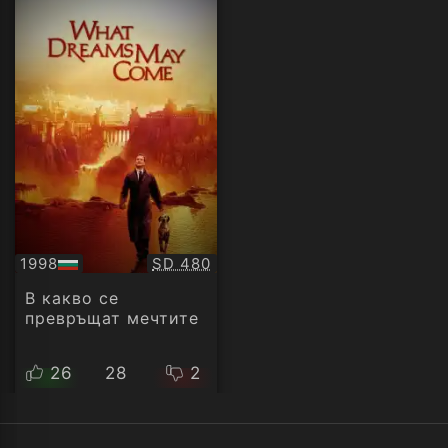
Качество:
1998
SD 480
БГ
аудио
В какво се
превръщат мечтите
26
28
2