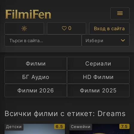
0
Вход в сайта
Превключване
Любими
между
Избери
тъмна
и
светла
тема
Филми
Сериали
Ф
БГ Аудио
HD Филми
С
Филми 2026
Филми 2025
А
Р
Всички филми с етикет: Dreams
C
IMDb
IMDb
6.5
7.5
Детски
Семейни
рейтинг:
рейти