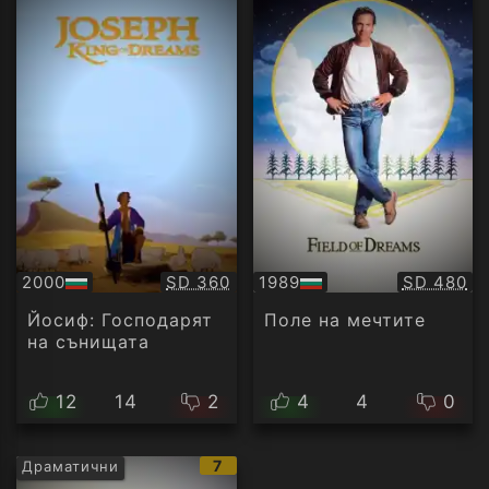
Качество:
Качество
2000
SD 360
1989
SD 480
БГ
БГ
аудио
аудио
Йосиф: Господарят
Поле на мечтите
на сънищата
12
14
2
4
4
0
IMDb
7
Драматични
рейтинг: