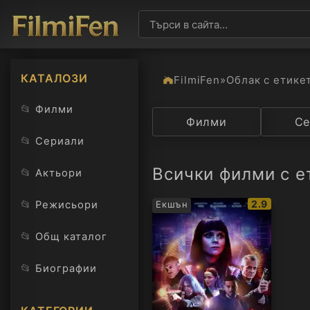
КАТАЛОЗИ
FilmiFen
»
Облак с етике
📂
Филми
Категория
Филми
Държав
Се
📂
Сериали
Всички филми с е
📂
Актьори
IMDb
📂
2.9
Режисьори
Екшън
рейтинг:
📂
Общ каталог
📂
Биографии