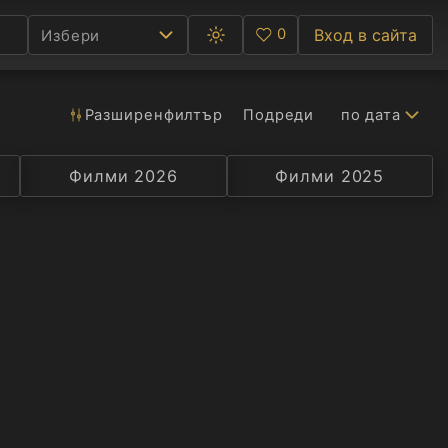
0
Вход в сайта
Избери
Превключване
Любими
между
тъмна
и
светла
Разширен
филтър
Подреди
по дата
Ф
тема
С
Филми 2026
Селекция
Превод
Филми 2025
Актьор
А
Р
C