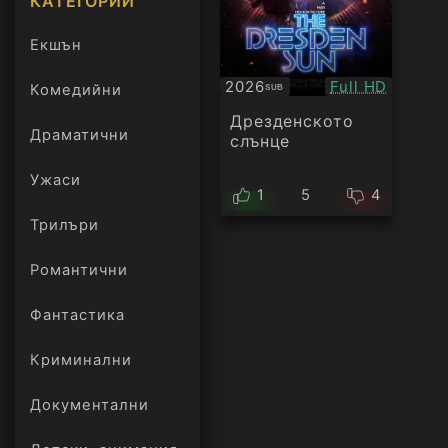
КАТЕГОРИИ
Екшън
Качество:
2026
Full HD
Комедийни
SUB
Субтитри
Дрезденското
Драматични
слънце
Ужаси
1
5
4
Трилъри
онлайн
Романтични
Фантастика
Криминални
Документални