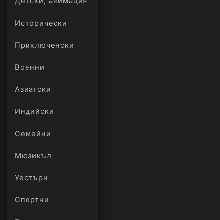
Детски, анимация
Исторически
Приключенски
Военни
Азиатски
Индийски
Семейни
Мюзикъл
Уестърн
Спортни