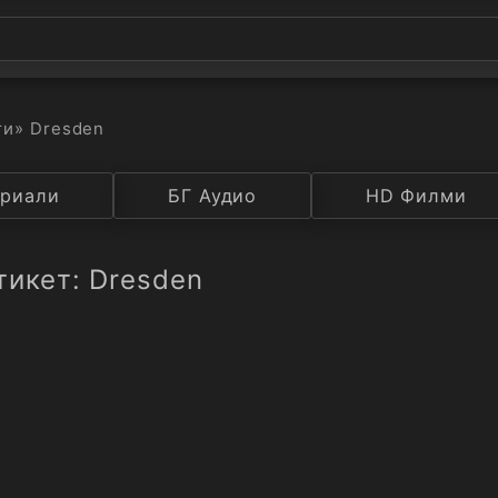
ти
» Dresden
а
риали
Година
БГ Аудио
IMDB
HD Филми
Рейтинг
тикет: Dresden