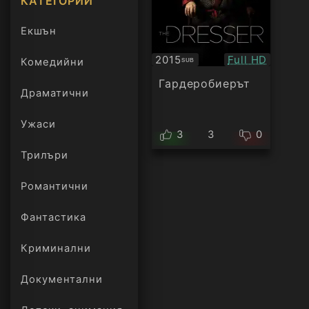
КАТЕГОРИИ
Екшън
Качество:
2015
Full HD
Комедийни
SUB
Субтитри
Гардеробиерът
Драматични
Ужаси
3
3
0
Трилъри
онлайн
Романтични
Фантастика
Криминални
Документални