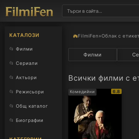
КАТАЛОЗИ
FilmiFen
»
Облак с етике
📂
Филми
Категория
Филми
Държав
Се
📂
Сериали
Всички филми с е
📂
Актьори
IMDb
📂
6.8
Режисьори
Комедийни
рейтинг:
📂
Общ каталог
📂
Биографии