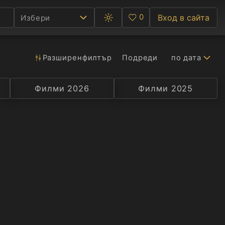
0
Вход в сайта
Избери
Превключване
Любими
между
тъмна
и
светла
Разширен
филтър
Подреди
по дата
Ф
тема
С
Филми 2026
Селекция
Превод
Филми 2025
Актьор
А
Р
C