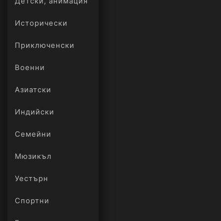
Детски, анимация
Исторически
Приключенски
Военни
Азиатски
Индийски
Семейни
Мюзикъл
Уестърн
Спортни