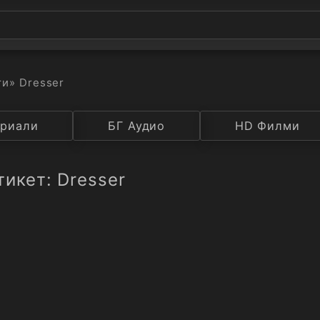
ти
» Dresser
а
риали
Година
БГ Аудио
IMDB
HD Филми
Рейтинг
тикет: Dresser