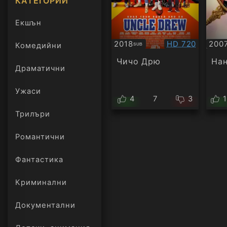
КАТЕГОРИИ
Екшън
Качество:
2018
HD 720
200
Комедийни
SUB
Субтитри
БГ
ауд
Чичо Дрю
На
Драматични
Ужаси
4
7
3
Трилъри
онлайн
Романтични
Фантастика
Криминални
Документални