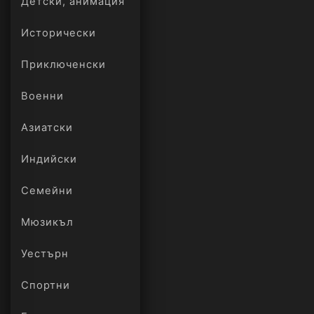
Детски, анимация
Исторически
Приключенски
Военни
Азиатски
Индийски
Семейни
Мюзикъл
Уестърн
Спортни