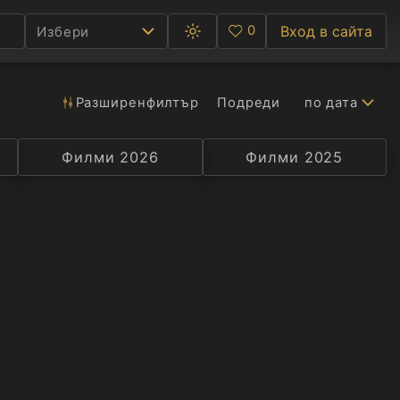
0
Вход в сайта
Избери
Превключване
Любими
между
тъмна
и
светла
Разширен
филтър
Подреди
по дата
Ф
тема
С
Филми 2026
Селекция
Превод
Филми 2025
Актьор
А
Р
C