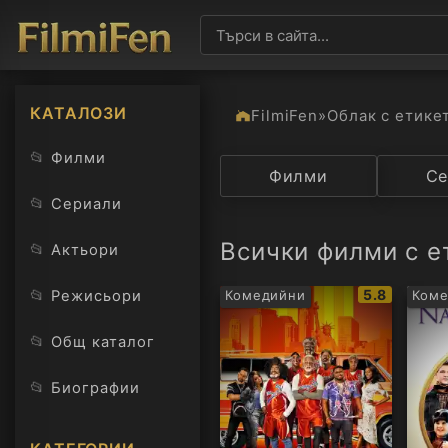
КАТАЛОЗИ
FilmiFen
»
Облак с етике
📂
Филми
Категория
Филми
Държав
Се
📂
Сериали
Всички филми с е
📂
Актьори
IMDb
📂
5.8
Режисьори
Комедийни
Ком
рейтинг:
📂
Общ каталог
📂
Биографии