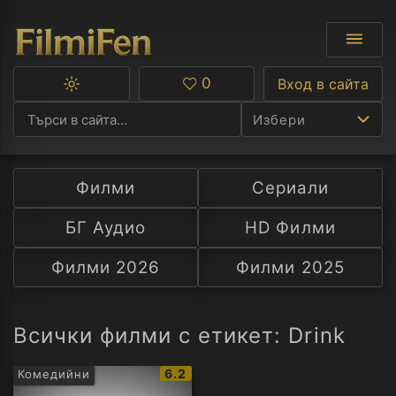
0
Вход в сайта
Превключване
Любими
между
Избери
тъмна
и
светла
тема
Филми
Сериали
Ф
БГ Аудио
HD Филми
С
Филми 2026
Филми 2025
А
Р
Всички филми с етикет: Drink
C
IMDb
6.2
Комедийни
рейтинг: