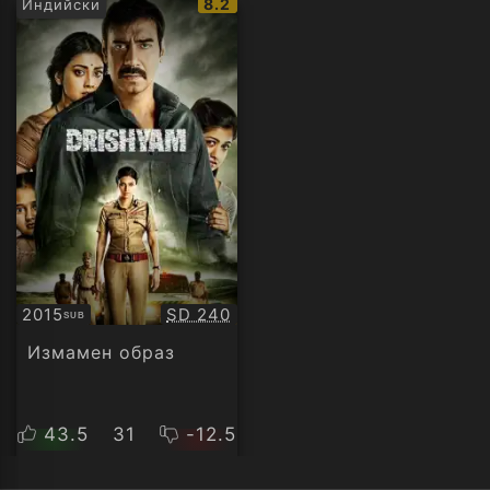
IMDb
8.2
Индийски
рейтинг:
Качество:
2015
SD 240
SUB
Субтитри
Измамен образ
43.5
31
-12.5