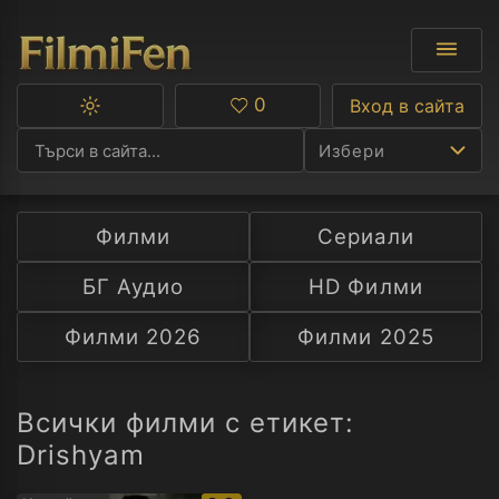
0
Вход в сайта
Превключване
Любими
между
Избери
тъмна
и
светла
тема
Филми
Сериали
Ф
БГ Аудио
HD Филми
С
Филми 2026
Филми 2025
А
Р
Всички филми с етикет:
Drishyam
C