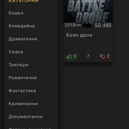
КАТЕГОРИИ
Екшън
Качество:
2018
SD 480
Комедийни
SUB
Субтитри
Боен дрон
Драматични
Ужаси
5
7
2
Трилъри
онлайн
Романтични
Фантастика
Криминални
Документални