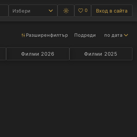
0
Вход в сайта
Избери
Превключване
Любими
между
тъмна
и
светла
Разширен
филтър
Подреди
по дата
Ф
тема
С
Филми 2026
Селекция
Превод
Филми 2025
Актьор
А
Р
C