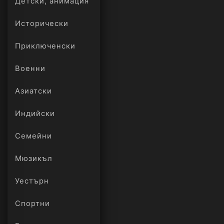
Детски, анимация
Исторически
Приключенски
Военни
Азиатски
Индийски
Семейни
Мюзикъл
Уестърн
Спортни