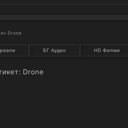
ти
» Drone
а
риали
Година
БГ Аудио
IMDB
HD Филми
Рейтинг
тикет: Drone