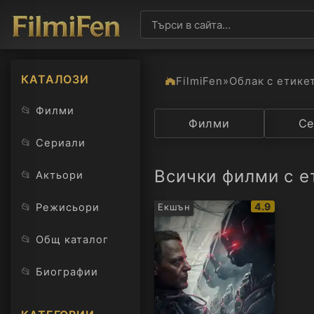
КАТАЛОЗИ
FilmiFen
»
Облак с етике
📂
Филми
Категория
Филми
Държав
Се
📂
Сериали
Всички филми с е
📂
Актьори
IMDb
📂
4.9
Режисьори
Екшън
рейтинг:
📂
Общ каталог
📂
Биографии