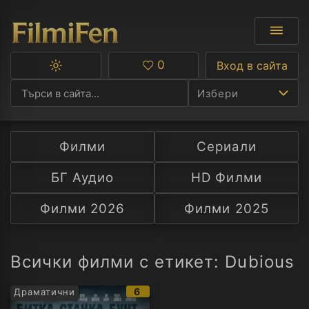
0
Вход в сайта
Превключване
Любими
между
Избери
тъмна
и
светла
тема
Филми
Сериали
Ф
БГ Аудио
HD Филми
С
Филми 2026
Филми 2025
А
Р
Всички филми с етикет: Dubious
C
IMDb
6
Драматични
рейтинг: