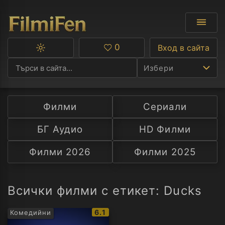
0
Вход в сайта
Превключване
Любими
между
Избери
тъмна
и
светла
тема
Филми
Сериали
Ф
БГ Аудио
HD Филми
С
Филми 2026
Филми 2025
А
Р
Всички филми с етикет: Ducks
C
IMDb
6.1
Комедийни
рейтинг: