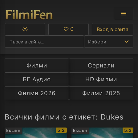
0
Вход в сайта
Превключване
Любими
между
Избери
тъмна
и
светла
тема
Филми
Сериали
Ф
БГ Аудио
HD Филми
С
Филми 2026
Филми 2025
А
Р
Всички филми с етикет: Dukes
C
IMDb
IMDb
5.2
5.2
Екшън
Екшън
рейтинг:
рейти