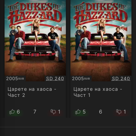
Качество:
Качество
2005
SD 240
2005
SD 240
SUB
SUB
Субтитри
Субтитри
Царете на хаоса -
Царете на хаоса -
Част 2
Част 1
6
7
1
5
6
1