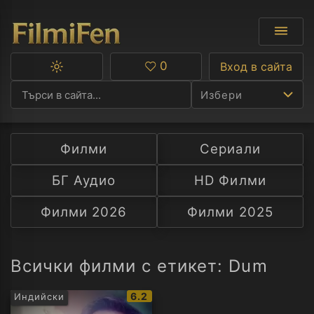
0
Вход в сайта
Превключване
Любими
между
Избери
тъмна
и
светла
тема
Филми
Сериали
Ф
БГ Аудио
HD Филми
С
Филми 2026
Филми 2025
А
Р
Всички филми с етикет: Dum
C
IMDb
6.2
Индийски
рейтинг: