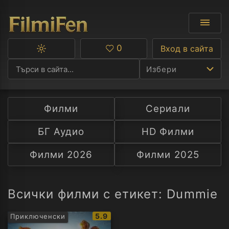
0
Вход в сайта
Превключване
Любими
между
Избери
тъмна
и
светла
тема
Филми
Сериали
Ф
БГ Аудио
HD Филми
С
Филми 2026
Филми 2025
А
Р
Всички филми с етикет: Dummie
C
IMDb
5.9
Приключенски
рейтинг: