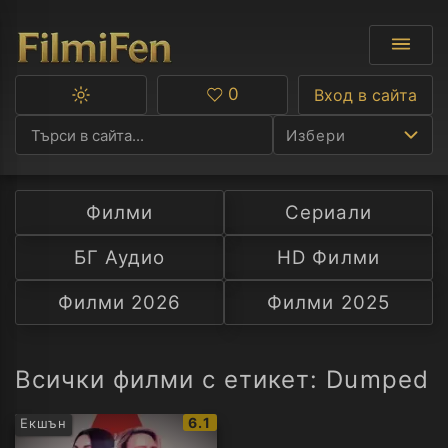
0
Вход в сайта
Превключване
Любими
между
Избери
тъмна
и
светла
тема
Филми
Сериали
Ф
БГ Аудио
HD Филми
С
Филми 2026
Филми 2025
А
Р
Всички филми с етикет: Dumped
C
IMDb
6.1
Екшън
рейтинг: