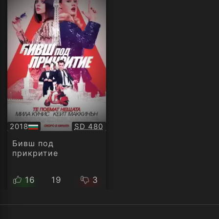
Качество:
2018
SD 480
БГ
аудио
Бивш под
прикритие
16
19
3