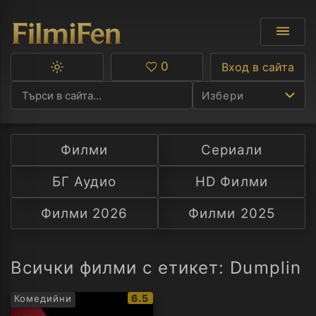
0
Вход в сайта
Превключване
Любими
между
Избери
тъмна
и
светла
тема
Филми
Сериали
Ф
БГ Аудио
HD Филми
С
Филми 2026
Филми 2025
А
Р
Всички филми с етикет: Dumplin
C
IMDb
6.5
Комедийни
рейтинг: