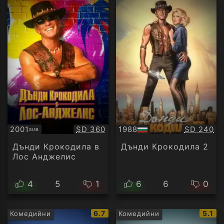
Качество:
Качество
2001
SD 360
1988
SD 240
SUB
Субтитри
БГ
аудио
Дънди Крокодила в
Дънди Крокодила 2
Лос Анджелис
4
5
1
6
6
0
IMDb
IMDb
6.7
5.1
Комедийни
Комедийни
рейтинг:
рейти