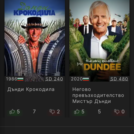
Качество:
Качество
1986
SD 240
2020
SD 480
БГ
БГ
аудио
аудио
Дънди Крокодила
Негово
превъзходителство
Мистър Дънди
5
7
2
5
5
0