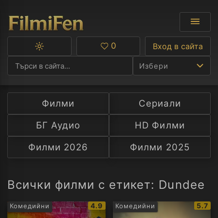
0
Вход в сайта
Превключване
Любими
между
Избери
тъмна
и
светла
тема
Филми
Сериали
Ф
БГ Аудио
HD Филми
С
Филми 2026
Филми 2025
А
Р
Всички филми с етикет: Dundee
C
IMDb
IMDb
4.9
5.7
Комедийни
Комедийни
рейтинг:
рейти