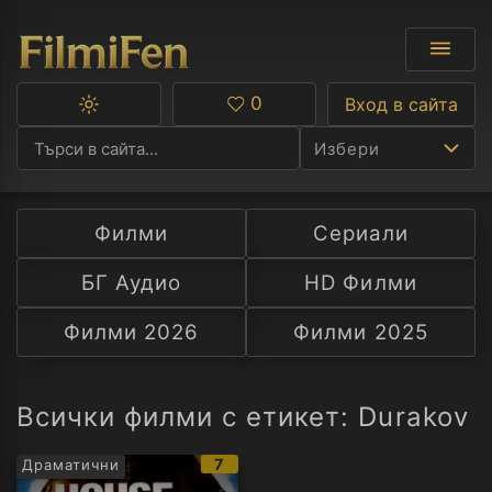
0
Вход в сайта
Превключване
Любими
между
Избери
тъмна
и
светла
тема
Филми
Сериали
Ф
БГ Аудио
HD Филми
С
Филми 2026
Филми 2025
А
Р
Всички филми с етикет: Durakov
C
IMDb
7
Драматични
рейтинг: