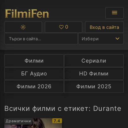
0
Вход в сайта
Превключване
Любими
между
Избери
тъмна
и
светла
тема
Филми
Сериали
Ф
БГ Аудио
HD Филми
С
Филми 2026
Филми 2025
А
Р
Всички филми с етикет: Durante
C
IMDb
7.4
Драматични
рейтинг: