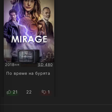
Качество:
2018
SD 480
SUB
Субтитри
По време на бурята
21
22
1