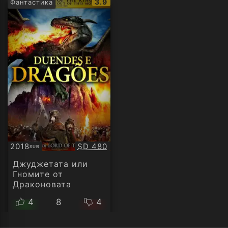
IMDb
3.9
Фантастика
рейтинг:
Качество:
2018
SD 480
SUB
Субтитри
Джуджетата или
Гномите от
Драконовата
планина
4
8
4