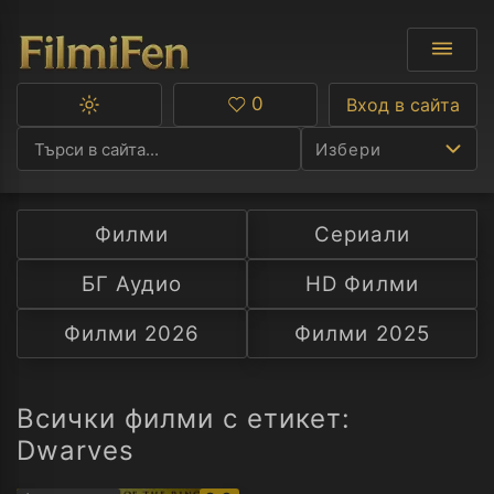
0
Вход в сайта
Превключване
Любими
между
Избери
тъмна
и
светла
тема
Филми
Сериали
Ф
БГ Аудио
HD Филми
С
Филми 2026
Филми 2025
А
Р
Всички филми с етикет:
Dwarves
C