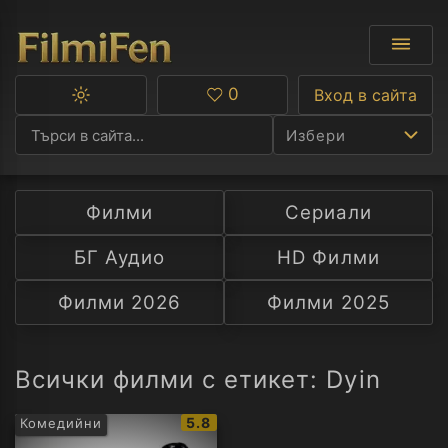
0
Вход в сайта
Превключване
Любими
между
Избери
тъмна
и
светла
тема
Филми
Сериали
Ф
БГ Аудио
HD Филми
С
Филми 2026
Филми 2025
А
Р
Всички филми с етикет: Dyin
C
IMDb
5.8
Комедийни
рейтинг: