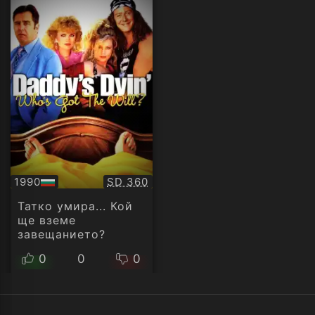
Качество:
1990
SD 360
БГ
аудио
Татко умира... Кой
ще вземе
завещанието?
0
0
0