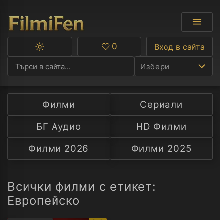
0
Вход в сайта
Превключване
Любими
между
Избери
тъмна
и
светла
тема
Филми
Сериали
Ф
БГ Аудио
HD Филми
С
Филми 2026
Филми 2025
А
Р
Всички филми с етикет:
Eвропейско
C