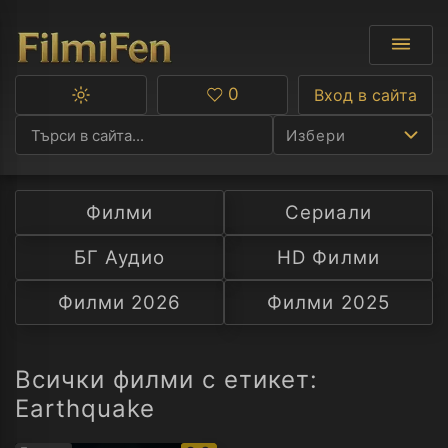
0
Вход в сайта
Превключване
Любими
между
Избери
тъмна
и
светла
тема
Филми
Сериали
Ф
БГ Аудио
HD Филми
С
Филми 2026
Филми 2025
А
Р
Всички филми с етикет:
Earthquake
C