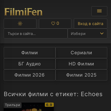
0
Вход в сайта
Превключване
Любими
между
Избери
тъмна
и
светла
тема
Филми
Сериали
Ф
БГ Аудио
HD Филми
С
Филми 2026
Филми 2025
А
Р
Всички филми с етикет: Echoes
C
IMDb
6.9
Трилъри
рейтинг: