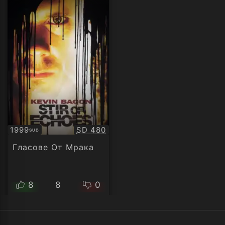
Качество:
1999
SD 480
SUB
Субтитри
Гласове От Мрака
8
8
0