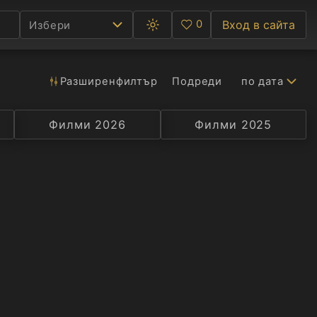
0
Вход в сайта
Избери
Превключване
Любими
между
тъмна
и
светла
Разширен
филтър
Подреди
по дата
Ф
тема
С
Филми 2026
Селекция
Превод
Филми 2025
Актьор
А
Р
C