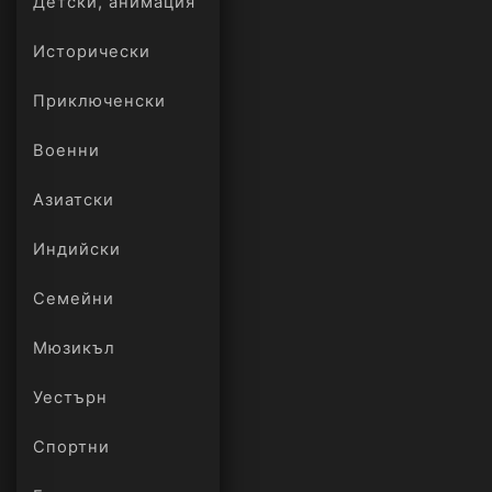
Детски, анимация
Исторически
Приключенски
Военни
Азиатски
Индийски
Семейни
Мюзикъл
Уестърн
Спортни