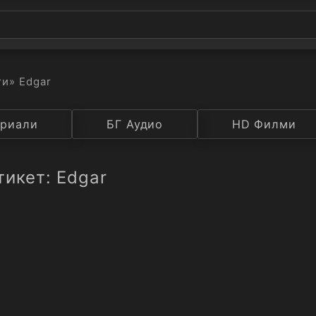
ти
» Edgar
а
риали
Година
БГ Аудио
IMDB
HD Филми
Рейтинг
тикет: Edgar