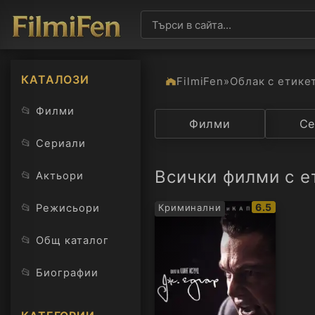
КАТАЛОЗИ
FilmiFen
»
Облак с етике
📂
Филми
Категория
Филми
Държав
Се
📂
Сериали
Всички филми с е
📂
Актьори
IMDb
📂
6.5
Режисьори
Криминални
рейтинг:
📂
Общ каталог
📂
Биографии