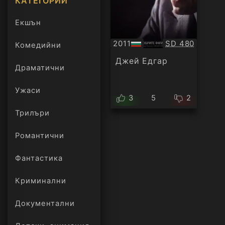
КАТЕГОРИИ
Екшън
Качество:
2011
SD 480
Комедийни
БГ
аудио
Джей Едгар
Драматични
Ужаси
3
5
2
Трилъри
онлайн
Романтични
Фантастика
Криминални
Документални