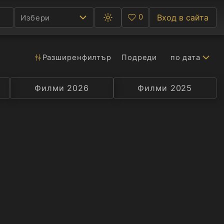
0
Вход в сайта
Избери
Превключване
Любими
между
тъмна
и
светла
Разширен
филтър
Подреди
по дата
Ф
тема
С
Филми 2026
Селекция
Превод
Филми 2025
Актьор
А
Р
C