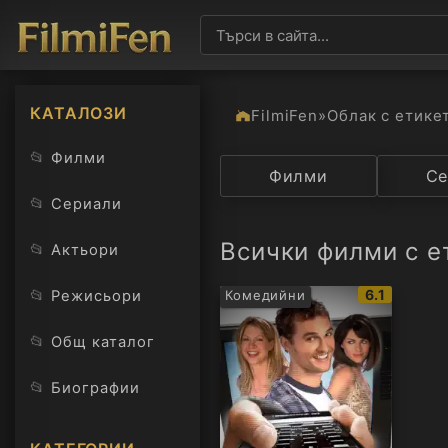
КАТАЛОЗИ
FilmiFen
»
Облак с етике
📂
Филми
Категория
Филми
Държав
Се
📂
Сериали
Всички филми с е
📂
Актьори
IMDb
📂
6.1
Режисьори
Комедийни
рейтинг:
📂
Общ каталог
📂
Биографии