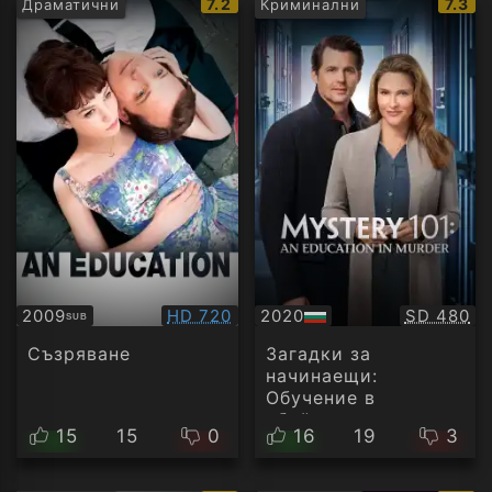
IMDb
IMDb
7.2
7.3
Драматични
Криминални
рейтинг:
рейти
Качество:
Качество
2009
HD 720
2020
SD 480
SUB
Субтитри
БГ
аудио
Съзряване
Загадки за
начинаещи:
Обучение в
убийство
15
15
0
16
19
3