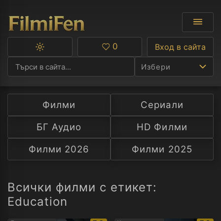
0
Вход в сайта
Превключване
Любими
между
Избери
тъмна
и
светла
тема
Филми
Сериали
Ф
БГ Аудио
HD Филми
С
Филми 2026
Филми 2025
А
Р
Всички филми с етикет:
Education
C