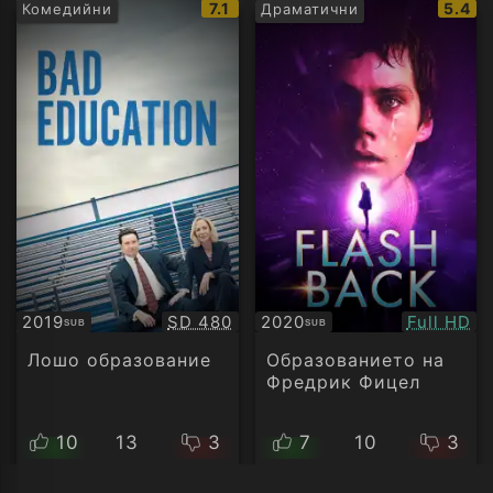
IMDb
IMDb
7.1
5.4
Комедийни
Драматични
рейтинг:
рейти
Качество:
Качество
2019
SD 480
2020
Full HD
SUB
SUB
Субтитри
Субтитри
Лошо образование
Образованието на
Фредрик Фицел
10
13
3
7
10
3