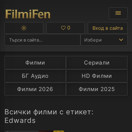
0
Вход в сайта
Превключване
Любими
между
Избери
тъмна
и
светла
тема
Филми
Сериали
Ф
БГ Аудио
HD Филми
С
Филми 2026
Филми 2025
А
Р
Всички филми с етикет:
Edwards
C