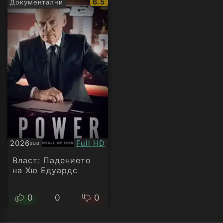
IMDb
6.5
Документални
рейтинг:
Качество:
2026
Full HD
SUB
Субтитри
Власт: Падението
на Хю Едуардс
0
0
0