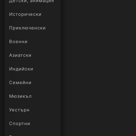
Детски, анимация
Исторически
Приключенски
Военни
Азиатски
Индийски
Семейни
Мюзикъл
Уестърн
Спортни