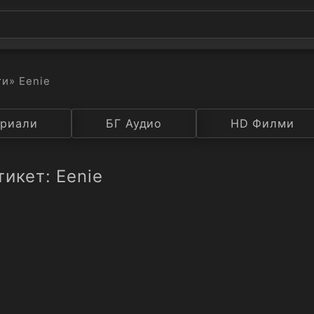
ти
» Eenie
а
риали
Година
БГ Аудио
IMDB
HD Филми
Рейтинг
икет: Eenie