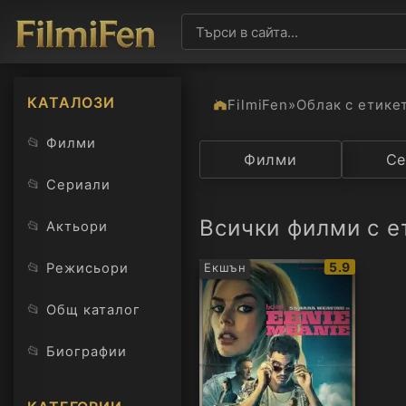
КАТАЛОЗИ
FilmiFen
»
Облак с етике
📂
Филми
Категория
Филми
Държав
Се
📂
Сериали
Всички филми с ет
📂
Актьори
IMDb
📂
5.9
Режисьори
Екшън
рейтинг:
📂
Общ каталог
📂
Биографии