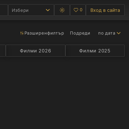
0
Вход в сайта
Избери
Превключване
Любими
между
тъмна
и
светла
Разширен
филтър
Подреди
по дата
Ф
тема
С
Филми 2026
Селекция
Превод
Филми 2025
Актьор
А
Р
C