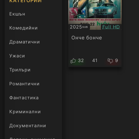
КАТЕГОРИИ
Екшън
Качество:
2025
Full HD
Комедийни
SUB
Субтитри
Онче бонче
Драматични
Ужаси
32
41
9
Трилъри
онлайн
Романтични
Фантастика
Криминални
Документални