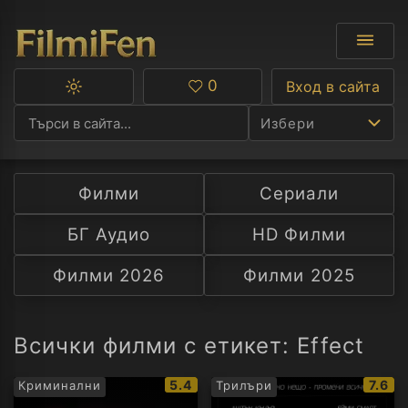
0
Вход в сайта
Превключване
Любими
между
Избери
тъмна
и
светла
тема
Филми
Сериали
Ф
БГ Аудио
HD Филми
С
Филми 2026
Филми 2025
А
Р
Всички филми с етикет: Effect
C
IMDb
IMDb
5.4
7.6
Криминални
Трилъри
рейтинг:
рейти