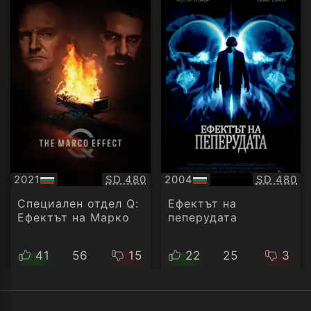
Качество:
Качество
2021
SD 480
2004
SD 480
БГ
БГ
аудио
аудио
Специален отдел Q:
Ефектът на
Ефектът на Марко
пеперудата
41
56
15
22
25
3