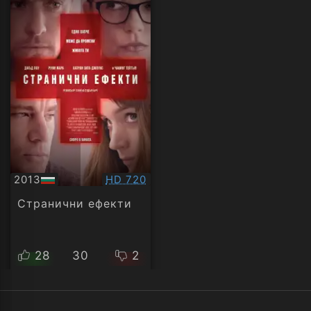
Качество:
2013
HD 720
БГ
аудио
Странични ефекти
28
30
2