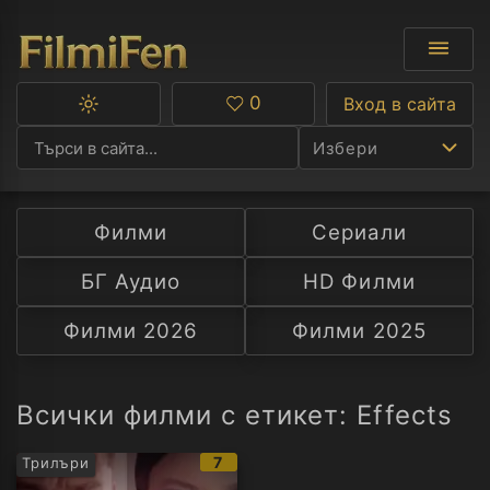
0
Вход в сайта
Превключване
Любими
между
Избери
тъмна
и
светла
тема
Филми
Сериали
Ф
БГ Аудио
HD Филми
С
Филми 2026
Филми 2025
А
Р
Всички филми с етикет: Effects
C
IMDb
7
Трилъри
рейтинг: