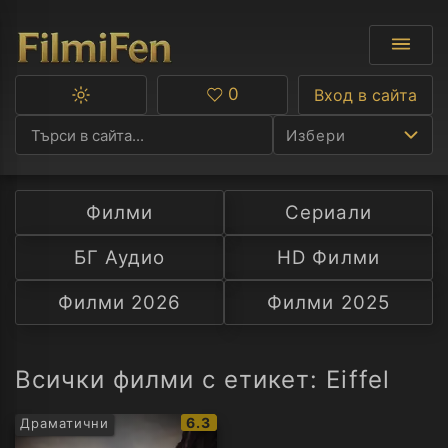
0
Вход в сайта
Превключване
Любими
между
Избери
тъмна
и
светла
тема
Филми
Сериали
Ф
БГ Аудио
HD Филми
С
Филми 2026
Филми 2025
А
Р
Всички филми с етикет: Eiffel
C
IMDb
6.3
Драматични
рейтинг: