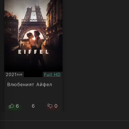
Качество:
2021
Full HD
SUB
Субтитри
Влюбеният Айфел
6
6
0