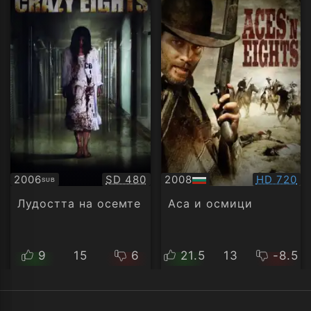
Качество:
Качество
2006
SD 480
2008
HD 720
SUB
Субтитри
БГ
аудио
Лудостта на осемте
Аса и осмици
9
15
6
21.5
13
-8.5