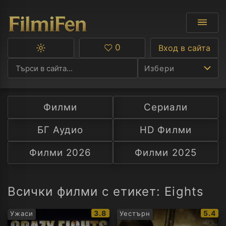
0
Вход в сайта
Превключване
Любими
между
Избери
тъмна
и
светла
тема
Филми
Сериали
Ф
БГ Аудио
HD Филми
С
Филми 2026
Филми 2025
А
Р
Всички филми с етикет: Eights
C
IMDb
IMDb
3.8
5.4
Ужаси
Уестърн
рейтинг:
рейти