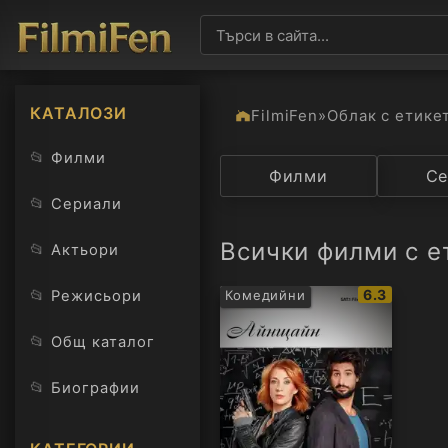
КАТАЛОЗИ
FilmiFen
»
Облак с етике
📂
Филми
Категория
Филми
Държав
Се
📂
Сериали
Всички филми с ет
📂
Актьори
IMDb
📂
6.3
Режисьори
Комедийни
рейтинг:
📂
Общ каталог
📂
Биографии