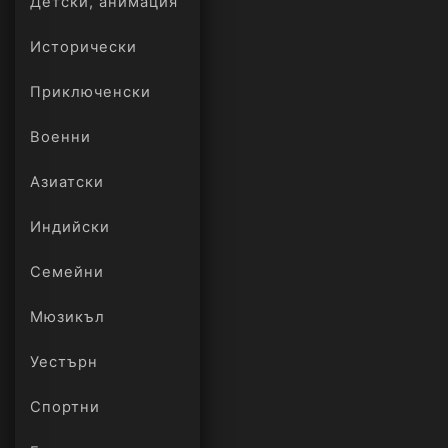
Детски, анимация
Исторически
Приключенски
Военни
Азиатски
Индийски
Семейни
Мюзикъл
Уестърн
Спортни