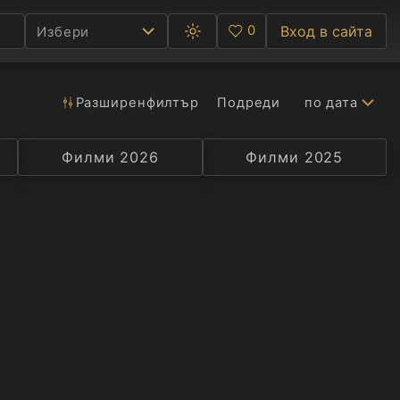
0
Вход в сайта
Избери
Превключване
Любими
между
тъмна
и
светла
Разширен
филтър
Подреди
по дата
Ф
тема
С
Филми 2026
Селекция
Превод
Филми 2025
Актьор
А
Р
C