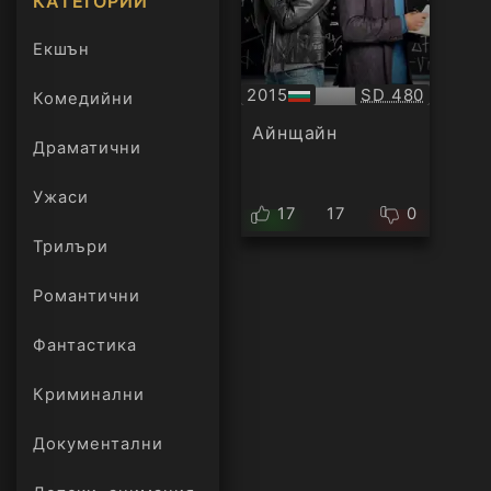
КАТЕГОРИИ
Екшън
Качество:
2015
SD 480
Комедийни
БГ
аудио
Айнщайн
Драматични
Ужаси
17
17
0
Трилъри
онлайн
Романтични
Фантастика
Криминални
Документални