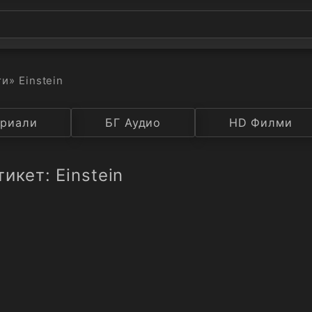
ти
» Einstein
а
риали
Година
БГ Аудио
IMDB
HD Филми
Рейтинг
икет: Einstein