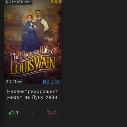
IMDb
6.8
Драматични
рейтинг:
Качество:
2021
HD 720
SUB
Субтитри
Наелектризиращият
живот на Луис Уейн
1
1
0