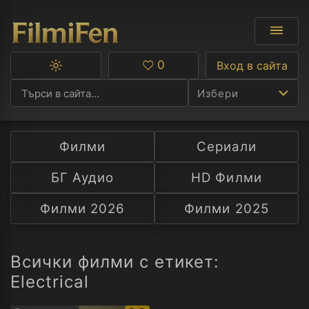
0
Вход в сайта
Превключване
Любими
между
Избери
тъмна
и
светла
тема
Филми
Сериали
Ф
БГ Аудио
HD Филми
С
Филми 2026
Филми 2025
А
Р
Всички филми с етикет:
Electrical
C