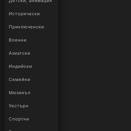
Детски, анимация
Исторически
Приключенски
Военни
Азиатски
Индийски
Семейни
Мюзикъл
Уестърн
Спортни