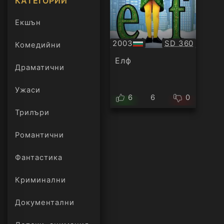
КАТЕГОРИИ
Екшън
Качество:
2003
SD 360
Комедийни
БГ
аудио
Елф
Драматични
Ужаси
6
6
0
Трилъри
онлайн
Романтични
Фантастика
Криминални
Документални