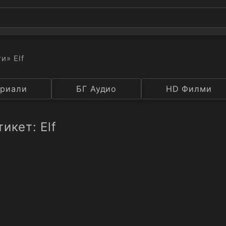
ти
» Elf
а
риали
Година
БГ Аудио
IMDB
HD Филми
Рейтинг
икет: Elf