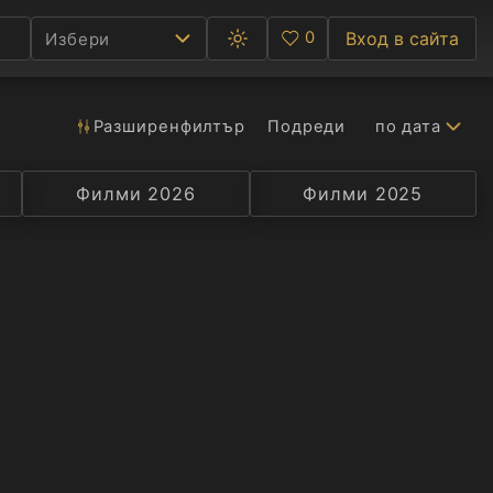
0
Вход в сайта
Избери
Превключване
Любими
между
тъмна
и
светла
Разширен
филтър
Подреди
по дата
Ф
тема
С
Филми 2026
Селекция
Превод
Филми 2025
Актьор
А
Р
C