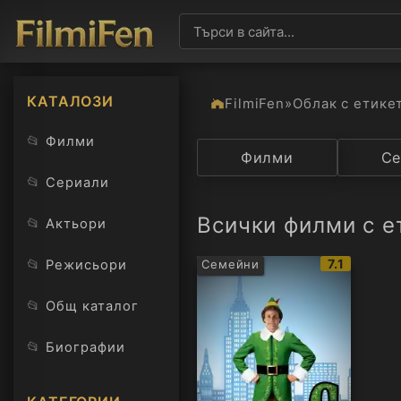
КАТАЛОЗИ
FilmiFen
»
Облак с етике
📂
Филми
Категория
Филми
Държав
Се
📂
Сериали
Всички филми с ет
📂
Актьори
IMDb
📂
7.1
Режисьори
Семейни
рейтинг:
📂
Общ каталог
📂
Биографии