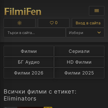
0
Вход в сайта
Превключване
Любими
между
Избери
тъмна
и
светла
тема
Филми
Сериали
Ф
БГ Аудио
HD Филми
С
Филми 2026
Филми 2025
А
Р
Всички филми с етикет:
Eliminators
C