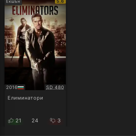
IMDb
5.6
Екшън
рейтинг:
Качество:
2016
SD 480
БГ
аудио
Елиминатори
21
24
3