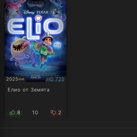
Качество:
2025
HD 720
SUB
Субтитри
Елио от Земята
8
10
2