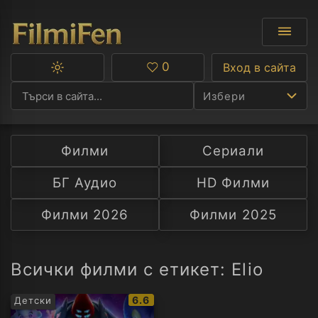
0
Вход в сайта
Превключване
Любими
между
Избери
тъмна
и
светла
тема
Филми
Сериали
Ф
БГ Аудио
HD Филми
С
Филми 2026
Филми 2025
А
Р
Всички филми с етикет: Elio
C
IMDb
6.6
Детски
рейтинг: