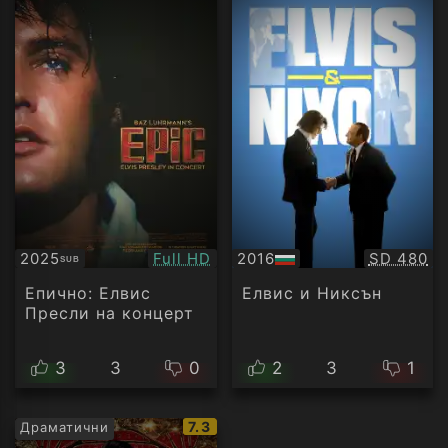
Качество:
Качество
2025
Full HD
2016
SD 480
SUB
Субтитри
БГ
аудио
Епично: Елвис
Елвис и Никсън
Пресли на концерт
3
3
0
2
3
1
IMDb
7.3
Драматични
рейтинг: