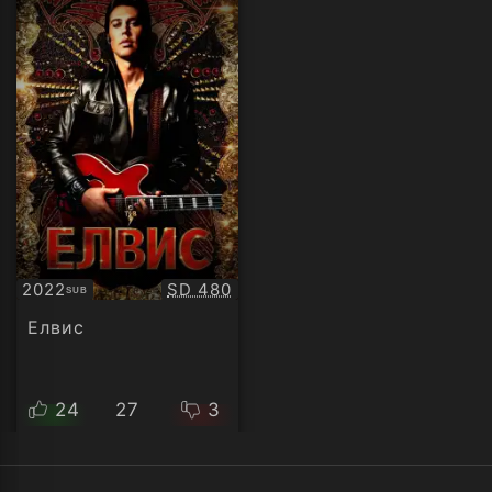
Качество:
2022
SD 480
SUB
Субтитри
Елвис
24
27
3