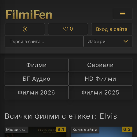
0
Вход в сайта
Превключване
Любими
между
Избери
тъмна
и
светла
тема
Филми
Сериали
Ф
БГ Аудио
HD Филми
С
Филми 2026
Филми 2025
А
Р
Всички филми с етикет: Elvis
C
IMDb
IMDb
8.1
6.3
Мюзикъл
Комедийни
рейтинг:
рейти