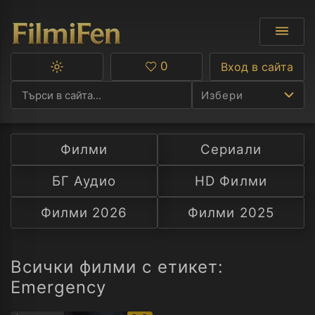
0
Вход в сайта
Превключване
Любими
между
Избери
тъмна
и
светла
тема
Филми
Сериали
Ф
БГ Аудио
HD Филми
С
Филми 2026
Филми 2025
А
Р
Всички филми с етикет:
Emergency
C