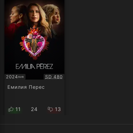
Качество:
2024
SD 480
SUB
Субтитри
Емилия Перес
11
24
13