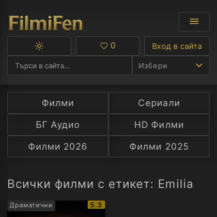
0
Вход в сайта
Превключване
Любими
между
Избери
тъмна
и
светла
тема
Филми
Сериали
Ф
БГ Аудио
HD Филми
С
Филми 2026
Филми 2025
А
Р
Всички филми с етикет: Emilia
C
IMDb
5.3
Драматични
рейтинг: