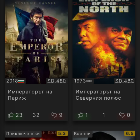
Качество:
Качество
2018
SD 480
1973
SD 480
SUB
БГ
Субтитри
аудио
Императорът на
Императорът на
Париж
Северния полюс
23
32
9
1
1
0
IMDb
IMDb
5.3
6.5
Приключенски
Военни
рейтинг:
рейти