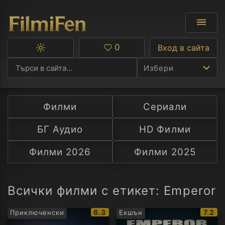
0
Вход в сайта
Превключване
Любими
между
Избери
тъмна
и
светла
тема
Филми
Сериали
Ф
БГ Аудио
HD Филми
С
Филми 2026
Филми 2025
А
Р
Всички филми с етикет: Emperor
C
IMDb
IMDb
6.3
7.2
Приключенски
Екшън
рейтинг:
рейти