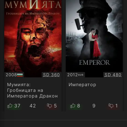
Качество:
Качество
2008
SD 360
2012
SD 480
SUB
БГ
Субтитри
аудио
Мумията:
Император
Гробницата на
Императора Дракон
37
42
5
8
9
1