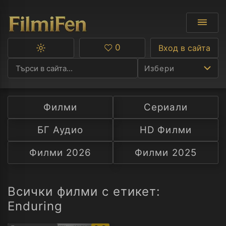
0
Вход в сайта
Превключване
Любими
между
Избери
тъмна
и
светла
тема
Филми
Сериали
Ф
БГ Аудио
HD Филми
С
Филми 2026
Филми 2025
А
Р
Всички филми с етикет:
Enduring
C