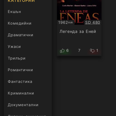
КАТЕГОРИИ
Екшън
Качество:
1962
SD 480
Комедийни
SUB
Субтитри
Легенда за Еней
Драматични
Ужаси
6
7
1
Трилъри
онлайн
Романтични
Фантастика
Криминални
Документални