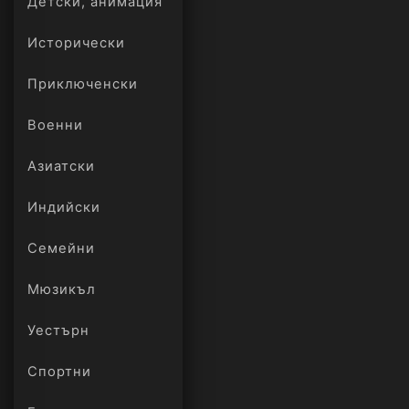
Детски, анимация
Исторически
Приключенски
Военни
Азиатски
Индийски
Семейни
Мюзикъл
Уестърн
Спортни