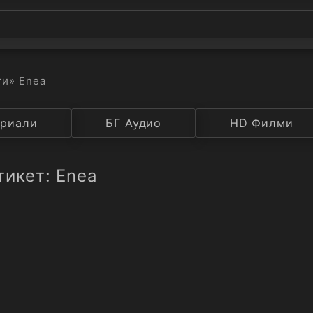
ти
» Enea
а
риали
Година
БГ Аудио
IMDB
HD Филми
Рейтинг
тикет: Enea