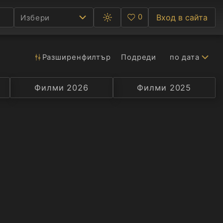
0
Вход в сайта
Избери
Превключване
Любими
между
тъмна
и
светла
Разширен
филтър
Подреди
по дата
Ф
тема
С
Филми 2026
Селекция
Превод
Филми 2025
Актьор
А
Р
C