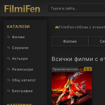
КАТАЛОЗИ
FilmiFen
»
Облак с етике
📂
Филми
Категория
Филми
Държав
Се
📂
Сериали
Всички филми с е
📂
Актьори
IMDb
📂
5.3
Режисьори
Приключенски
рейтинг:
📂
Общ каталог
📂
Биографии