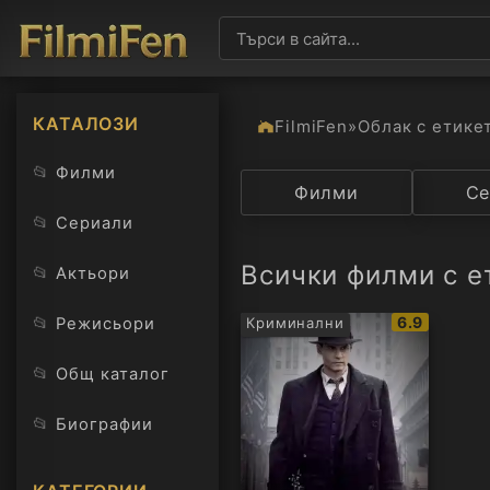
КАТАЛОЗИ
FilmiFen
»
Облак с етике
📂
Филми
Категория
Филми
Държав
Се
📂
Сериали
Всички филми с е
📂
Актьори
IMDb
📂
6.9
Режисьори
Криминални
рейтинг:
📂
Общ каталог
📂
Биографии