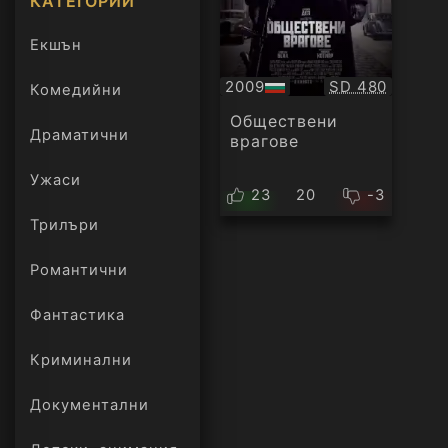
КАТЕГОРИИ
Екшън
Качество:
2009
SD 480
Комедийни
БГ
аудио
Обществени
Драматични
врагове
Ужаси
23
20
-3
Трилъри
онлайн
Романтични
Фантастика
Криминални
Документални