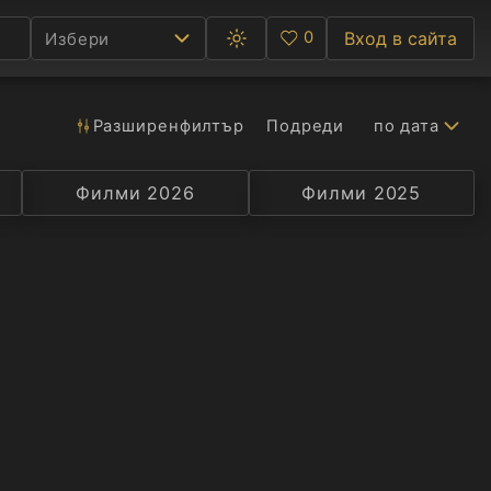
0
Вход в сайта
Избери
Превключване
Любими
между
тъмна
и
светла
Разширен
филтър
Подреди
по дата
Ф
тема
С
Филми 2026
Селекция
Превод
Филми 2025
Актьор
А
Р
C