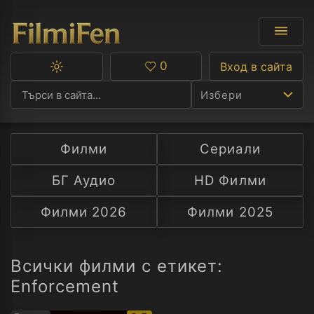
0
Вход в сайта
Превключване
Любими
между
Избери
тъмна
и
светла
тема
Филми
Сериали
Ф
БГ Аудио
HD Филми
С
Филми 2026
Филми 2025
А
Р
Всички филми с етикет:
Enforcement
C