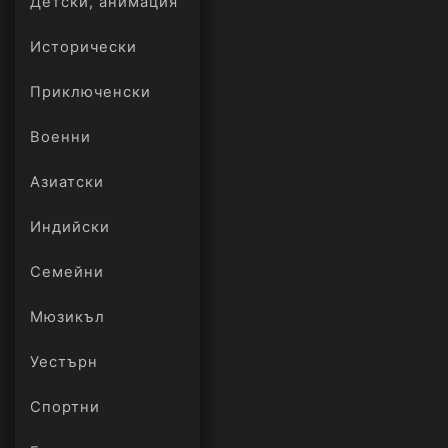
Детски, анимация
Исторически
Приключенски
Военни
Азиатски
Индийски
Семейни
Мюзикъл
Уестърн
Спортни