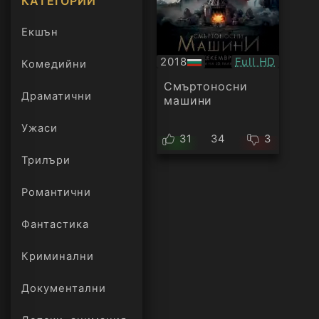
КАТЕГОРИИ
Екшън
Качество:
2018
Full HD
Комедийни
БГ
аудио
Смъртоносни
Драматични
машини
Ужаси
31
34
3
Трилъри
онлайн
Романтични
Фантастика
Криминални
Документални