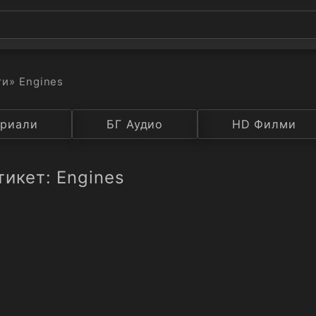
ти
» Engines
а
риали
Година
БГ Аудио
IMDB
HD Филми
Рейтинг
тикет: Engines