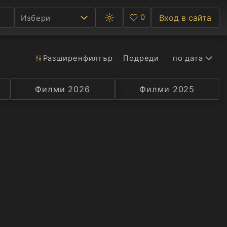
0
Вход в сайта
Избери
Превключване
Любими
между
тъмна
и
светла
Разширен
филтър
Подреди
по дата
Ф
тема
С
Филми 2026
Селекция
Превод
Филми 2025
Актьор
А
Р
C