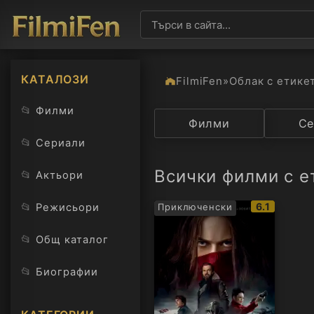
КАТАЛОЗИ
FilmiFen
»
Облак с етике
📂
Филми
Категория
Филми
Държав
Се
📂
Сериали
Всички филми с е
📂
Актьори
IMDb
📂
6.1
Режисьори
Приключенски
рейтинг:
📂
Общ каталог
📂
Биографии