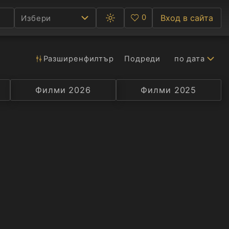
0
Вход в сайта
Избери
Превключване
Любими
между
тъмна
и
светла
Разширен
филтър
Подреди
по дата
Ф
тема
С
Филми 2026
Селекция
Превод
Филми 2025
Актьор
А
Р
C