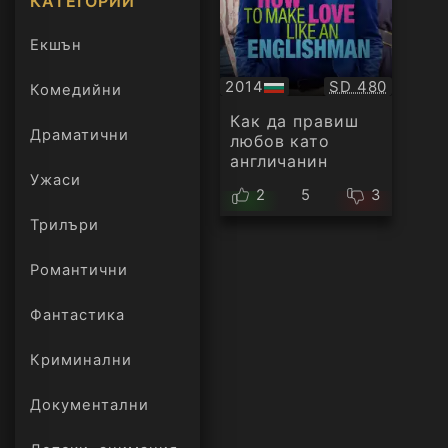
КАТЕГОРИИ
Екшън
Качество:
2014
SD 480
Комедийни
БГ
аудио
Как да правиш
Драматични
любов като
англичанин
Ужаси
2
5
3
Трилъри
онлайн
Романтични
Фантастика
Криминални
Документални