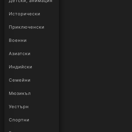
Детски, анимация
Исторически
Приключенски
Военни
Азиатски
Индийски
Семейни
Мюзикъл
Уестърн
Спортни