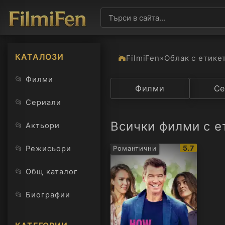
КАТАЛОЗИ
FilmiFen
»
Облак с етике
📂
Филми
Категория
Филми
Държав
Се
📂
Сериали
Всички филми с е
📂
Актьори
IMDb
📂
5.7
Режисьори
Романтични
рейтинг:
📂
Общ каталог
📂
Биографии