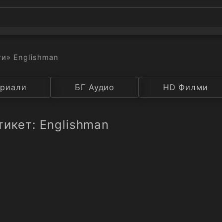
ти
» Englishman
а
риали
Година
БГ Аудио
IMDB
HD Филми
Рейтинг
тикет: Englishman