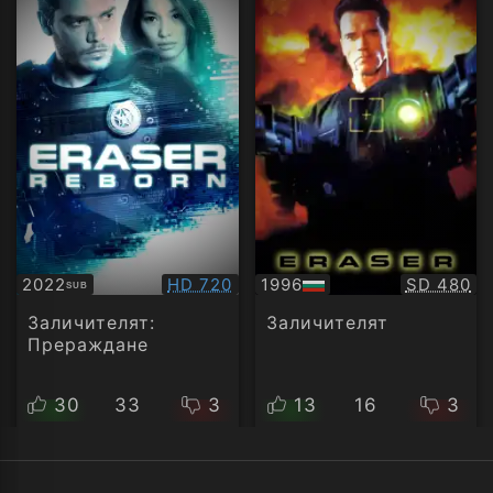
Качество:
Качество
2022
HD 720
1996
SD 480
SUB
Субтитри
БГ
аудио
Заличителят:
Заличителят
Прераждане
30
33
3
13
16
3