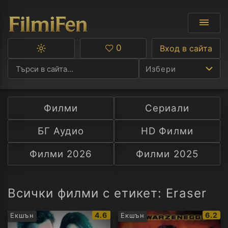
0
Вход в сайта
Превключване
Любими
между
Избери
тъмна
и
светла
тема
Филми
Сериали
Ф
БГ Аудио
HD Филми
С
Филми 2026
Филми 2025
А
Р
Всички филми с етикет: Eraser
C
IMDb
IMDb
4.6
6.2
Екшън
Екшън
рейтинг:
рейти