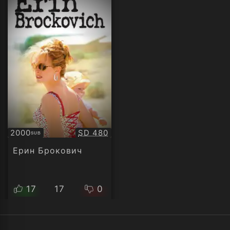
Качество:
2000
SD 480
SUB
Субтитри
Ерин Брокович
17
17
0