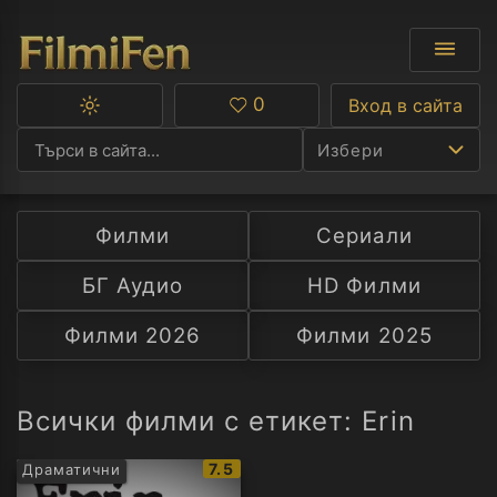
0
Вход в сайта
Превключване
Любими
между
Избери
тъмна
и
светла
тема
Филми
Сериали
Ф
БГ Аудио
HD Филми
С
Филми 2026
Филми 2025
А
Р
Всички филми с етикет: Erin
C
IMDb
7.5
Драматични
рейтинг: